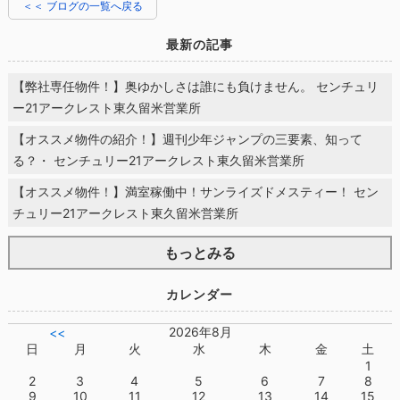
＜＜ ブログの一覧へ戻る
最新の記事
【弊社専任物件！】奥ゆかしさは誰にも負けません。 センチュリ
ー21アークレスト東久留米営業所
【オススメ物件の紹介！】週刊少年ジャンプの三要素、知って
る？・ センチュリー21アークレスト東久留米営業所
【オススメ物件！】満室稼働中！サンライズドメスティー！ セン
チュリー21アークレスト東久留米営業所
もっとみる
カレンダー
2026年8月
<<
日
月
火
水
木
金
土
1
2
3
4
5
6
7
8
9
10
11
12
13
14
15