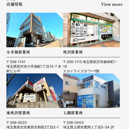
店舗情報
View more
小手指営業所
所沢営業所
〒359-1141
〒359-1115 埼玉県所沢市御幸町1-
埼玉県所沢市小手指町1丁目15-7 木
16
村ビル1F
スカイライズタワー1階
東所沢営業所
入間営業所
〒359-0023
〒358-0003
埼玉県所沢市東所沢和田2丁目2-1
埼玉県入間市豊岡１丁目5-34 2F