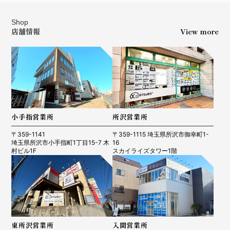
Shop
店舗情報
View more
小手指営業所
所沢営業所
〒359-1141
〒359-1115 埼玉県所沢市御幸町1-
埼玉県所沢市小手指町1丁目15-7 木
16
村ビル1F
スカイライズタワー1階
東所沢営業所
入間営業所