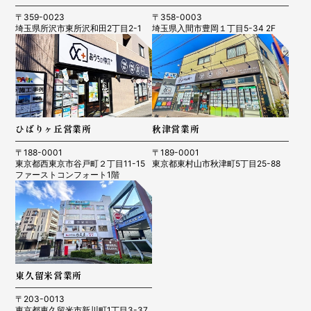
〒359-0023
〒358-0003
埼玉県所沢市東所沢和田2丁目2-1
埼玉県入間市豊岡１丁目5-34 2F
ひばりヶ丘営業所
秋津営業所
〒188-0001
〒189-0001
東京都西東京市谷戸町２丁目11-15
東京都東村山市秋津町5丁目25-88
ファーストコンフォート1階
東久留米営業所
〒203-0013
東京都東久留米市新川町1丁目3-37