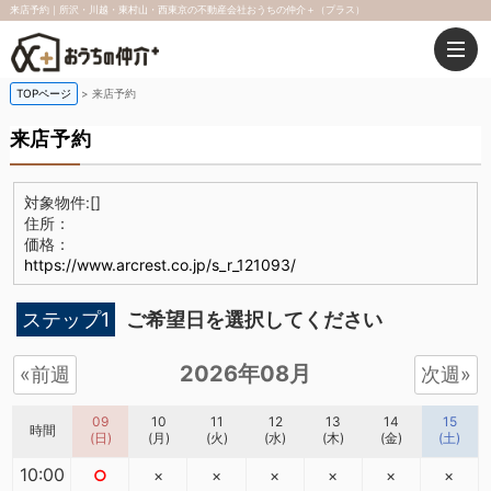
来店予約｜所沢・川越・東村山・西東京の不動産会社おうちの仲介＋（プラス）
TOPページ
来店予約
来店予約
対象物件:
[]
住所：
価格：
https://www.arcrest.co.jp/s_r_121093/
ステップ1
ご希望日を選択してください
2026年08月
«前週
次週»
09
10
11
12
13
14
15
時間
(日)
(月)
(火)
(水)
(木)
(金)
(土)
10:00
○
×
×
×
×
×
×