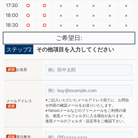
17:30
○
○
×
×
×
×
×
18:00
○
○
×
×
×
×
×
18:30
○
○
×
×
×
×
×
ご希望日:
ステップ2
その他項目を入力してください
必須
お名前
※ご記入いただいたメールアドレス宛てに、お問合
メールアドレス
せ内容の確認メールをお送りいたします。
必須
※Yahoo!メールなどのフリーメールをご利用の場
合、迷惑メールフォルダに入る場合があります。
迷惑メールのフォルダ・設定等をご確認下さい。
必須
電話番号