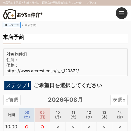
来店予約｜所沢・川越・東村山・西東京の不動産会社おうちの仲介＋（プラス）
TOPページ
来店予約
来店予約
対象物件:
[]
住所：
価格：
https://www.arcrest.co.jp/s_r_120372/
ステップ1
ご希望日を選択してください
2026年08月
«前週
次週»
08
09
10
11
12
13
14
時間
(土)
(日)
(月)
(火)
(水)
(木)
(金)
10:00
○
○
×
×
×
×
×