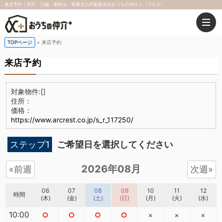
来店予約｜所沢・川越・東村山・西東京の不動産会社おうちの仲介＋（プラス）
TOPページ
来店予約
来店予約
対象物件:
[]
住所：
価格：
https://www.arcrest.co.jp/s_r_117250/
ステップ1
ご希望日を選択してください
2026年08月
«前週
次週»
06
07
08
09
10
11
12
時間
(木)
(金)
(土)
(日)
(月)
(火)
(水)
10:00
○
○
○
○
×
×
×