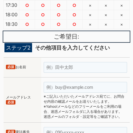
17:30
○
○
○
○
×
×
×
18:00
○
○
○
○
×
×
×
18:30
○
○
○
○
×
×
×
ご希望日:
ステップ2
その他項目を入力してください
必須
お名前
※ご記入いただいたメールアドレス宛てに、お問合
メールアドレス
せ内容の確認メールをお送りいたします。
必須
※Yahoo!メールなどのフリーメールをご利用の場
合、迷惑メールフォルダに入る場合があります。
迷惑メールのフォルダ・設定等をご確認下さい。
必須
電話番号