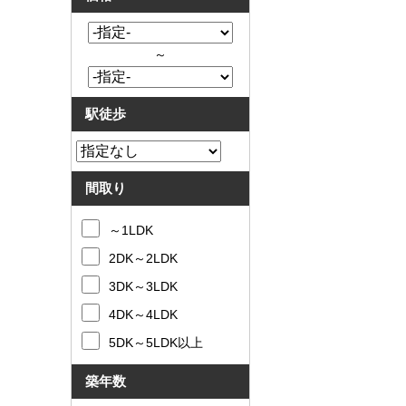
～
駅徒歩
間取り
～1LDK
2DK～2LDK
3DK～3LDK
4DK～4LDK
5DK～5LDK以上
築年数