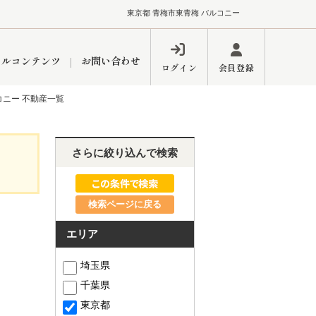
東京都 青梅市東青梅 バルコニー
ャルコンテンツ
お問い合わせ
ログイン
会員登録
コニー 不動産一覧
ペーン
フォーム
インフォメーション
ブログ
さらに絞り込んで検索
検索ページに戻る
東久留米営業所
エリア
埼玉県
千葉県
するメリット
市
練馬区
東京都