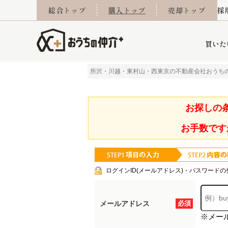
総合トップ
購入トップ
売却トップ
採
買いた
所沢・川越・東村山・西東京の不動産会社おうち
詳細条件から探す
不動産売却専門館
会社概要
不動産Q&A
ご来店予約
おうちLABO
おうちのリフォーム
スタッフ紹介
オンライン相談予約
マンションカタログ
建築事例
学区から探す
売却査定実績
リフォーム事例
採用
お探しの
お手数です
当社お預かり物件
相続
小手指営業所
住み替え
所沢営業所
グループ会社施工物
離婚
東所沢
不動
ログインID(メールアドレス)・パスワードの
メールアドレス
必須
※メー
今月の住宅ローン金利
西東京市
おうちLABO
東久留米市
おうちのリフォーム
当社提携金融機
東村山市