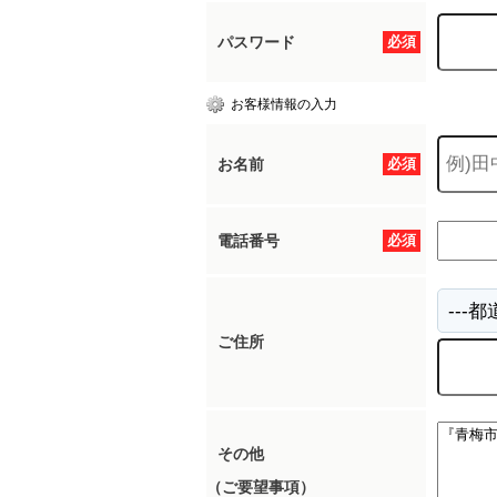
パスワード
必須
所沢市
川越市
入間市
飯能市
狭
お客様情報の入力
東久留米市
小平市
練馬区
お名前
必須
電話番号
必須
ご住所
その他
（ご要望事項）