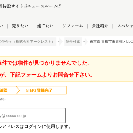
用特設サイト
ニュースルーム
い
売りたい
建てたい
リフォーム
会社紹介
スペシ
の仲介＋（株式会社アークレスト）
>
物件検索
>
東京都 青梅市東青梅 バル
情報
町名から探す
売却成功実績
売却査定依頼
おうちパークくらぶ
【埼玉】補助金・助成金
お客様の声
お気に入り
よくある質問
なんでもご相談
レンタルスペース
創業の想い
閲覧履歴
売却コラム
プライバシーポリシー
【東京】補助金・助成金
総合不動産の強み
期間限定キャン
検索履歴
査定依頼
条件では物件が見つかりませんでした。
が、下記フォームよりお問合せ下さい。
件
営業所
産買取
リノベーション済み物件
空き家
入間営業所
リースバック
ひばりケ丘営業所
秋津営業所
発行
ルアドレスはログインに使用します。
関
入間市
おうちパークグループの強み
8代疾病保証付き住宅ローン
狭山市
富士見市
団体信用保険
新座市
購入
清瀬