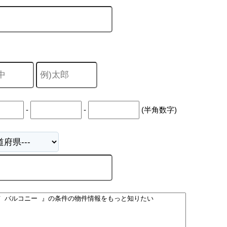
山市
ふじみ野市
富士見市
志木市
新座市
朝霞市
-
-
(半角数字)