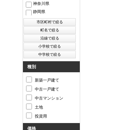
神奈川県
静岡県
西東京市
東村山市
東大和市
清瀬市
種別
新築一戸建て
中古一戸建て
中古マンション
土地
投資用
価格