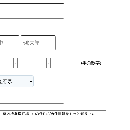
山市
ふじみ野市
富士見市
志木市
新座市
朝霞市
-
-
(半角数字)