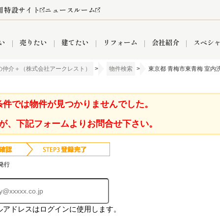
用特設サイト
ニュースルーム
い
売りたい
建てたい
リフォーム
会社紹介
スペシ
の仲介＋（株式会社アークレスト）
>
物件検索
>
東京都 青梅市東青梅 室内
情報
町名から探す
売却成功実績
売却査定依頼
おうちパークくらぶ
【埼玉】補助金・助成金
お客様の声
お気に入り
よくある質問
なんでもご相談
レンタルスペース
創業の想い
閲覧履歴
売却コラム
プライバシーポリシー
【東京】補助金・助成金
総合不動産の強み
期間限定キャン
検索履歴
査定依頼
条件では物件が見つかりませんでした。
が、下記フォームよりお問合せ下さい。
件
営業所
産買取
リノベーション済み物件
空き家
入間営業所
リースバック
ひばりケ丘営業所
秋津営業所
発行
ルアドレスはログインに使用します。
関
入間市
おうちパークグループの強み
8代疾病保証付き住宅ローン
狭山市
富士見市
団体信用保険
新座市
購入
清瀬