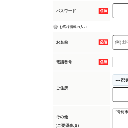
パスワード
必須
所沢市
川越市
入間市
飯能市
狭
お客様情報の入力
東久留米市
小平市
練馬区
お名前
必須
電話番号
必須
ご住所
その他
（ご要望事項）