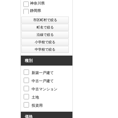
神奈川県
静岡県
西東京市
東村山市
東大和市
清瀬市
種別
新築一戸建て
中古一戸建て
中古マンション
土地
投資用
価格