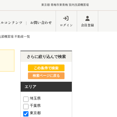
東京都 青梅市東青梅 室内洗濯機置場
ャルコンテンツ
お問い合わせ
ログイン
会員登録
洗濯機置場 不動産一覧
ペーン
フォーム
インフォメーション
ブログ
さらに絞り込んで検索
検索ページに戻る
東久留米営業所
エリア
埼玉県
千葉県
するメリット
市
練馬区
東京都