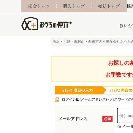
総合トップ
購入トップ
売却トップ
採
買いた
所沢・川越・東村山・西東京の不動産会社おうち
詳細条件から探す
不動産売却専門館
会社概要
不動産Q&A
ご来店予約
おうちLABO
おうちのリフォーム
スタッフ紹介
オンライン相談予約
マンションカタログ
建築事例
学区から探す
売却査定実績
リフォーム事例
採用
お探しの
お手数です
当社お預かり物件
相続
小手指営業所
住み替え
所沢営業所
グループ会社施工物
離婚
東所沢
不動
ログインID(メールアドレス)・パスワードの
メールアドレス
必須
※メー
今月の住宅ローン金利
西東京市
おうちLABO
東久留米市
おうちのリフォーム
当社提携金融機
東村山市