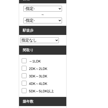
～
駅徒歩
間取り
～1LDK
2DK～2LDK
3DK～3LDK
4DK～4LDK
5DK～5LDK以上
築年数