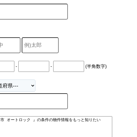
山市
ふじみ野市
富士見市
志木市
新座市
朝霞市
-
-
(半角数字)