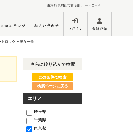
東京都 東村山市青葉町 オートロック
ャルコンテンツ
お問い合わせ
ログイン
会員登録
ートロック 不動産一覧
ペーン
フォーム
インフォメーション
ブログ
さらに絞り込んで検索
検索ページに戻る
東久留米営業所
エリア
埼玉県
千葉県
するメリット
市
練馬区
東京都