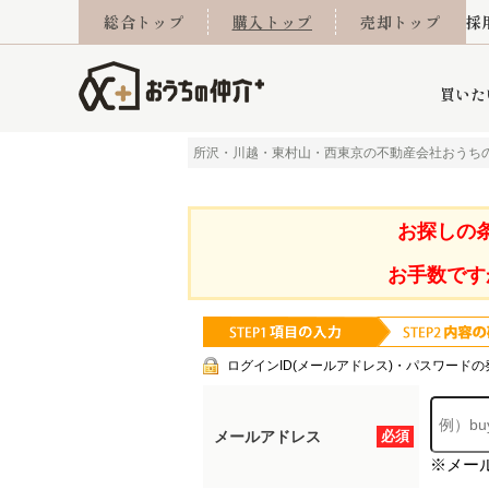
総合トップ
購入トップ
売却トップ
採
買いた
所沢・川越・東村山・西東京の不動産会社おうち
詳細条件から探す
不動産売却専門館
会社概要
不動産Q&A
ご来店予約
おうちLABO
おうちのリフォーム
スタッフ紹介
オンライン相談予約
マンションカタログ
建築事例
学区から探す
売却査定実績
リフォーム事例
採用
お探しの
お手数です
当社お預かり物件
相続
小手指営業所
住み替え
所沢営業所
グループ会社施工物
離婚
東所沢
不動
ログインID(メールアドレス)・パスワードの
メールアドレス
必須
※メー
今月の住宅ローン金利
西東京市
おうちLABO
東久留米市
おうちのリフォーム
当社提携金融機
東村山市