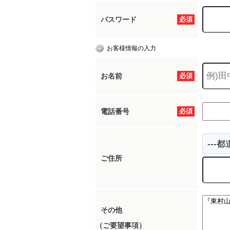
パスワード
必須
所沢市
川越市
入間市
飯能市
狭
お客様情報の入力
東久留米市
小平市
練馬区
お名前
必須
電話番号
必須
ご住所
その他
（ご要望事項）