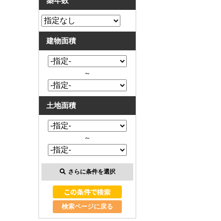
築年数
建物面積
～
土地面積
～
さらに条件を選択
検索ページに戻る