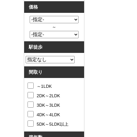
価格
～
駅徒歩
間取り
～1LDK
2DK～2LDK
3DK～3LDK
4DK～4LDK
5DK～5LDK以上