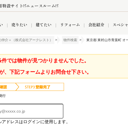
用特設サイト
ニュースルーム
い
売りたい
建てたい
リフォーム
会社紹介
スペシ
の仲介＋（株式会社アークレスト）
>
物件検索
>
東京都 東村山市青葉町 オ
情報
町名から探す
売却成功実績
売却査定依頼
おうちパークくらぶ
【埼玉】補助金・助成金
お客様の声
お気に入り
よくある質問
なんでもご相談
レンタルスペース
創業の想い
閲覧履歴
売却コラム
プライバシーポリシー
【東京】補助金・助成金
総合不動産の強み
期間限定キャン
検索履歴
査定依頼
条件では物件が見つかりませんでした。
が、下記フォームよりお問合せ下さい。
件
営業所
産買取
リノベーション済み物件
空き家
入間営業所
リースバック
ひばりケ丘営業所
秋津営業所
発行
ルアドレスはログインに使用します。
関
入間市
おうちパークグループの強み
8代疾病保証付き住宅ローン
狭山市
富士見市
団体信用保険
新座市
購入
清瀬