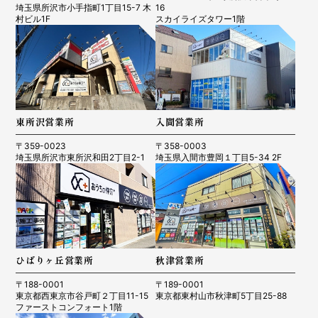
埼玉県所沢市小手指町1丁目15-7 木
16
村ビル1F
スカイライズタワー1階
東所沢営業所
入間営業所
〒359-0023
〒358-0003
埼玉県所沢市東所沢和田2丁目2-1
埼玉県入間市豊岡１丁目5-34 2F
ひばりヶ丘営業所
秋津営業所
〒188-0001
〒189-0001
東京都西東京市谷戸町２丁目11-15
東京都東村山市秋津町5丁目25-88
ファーストコンフォート1階