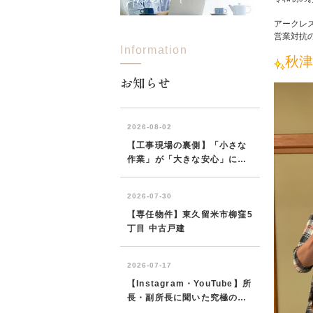
アークレ
営業対抗
Information
所沢市
川越市
入間市
飯能市
狭
秋津
東久留米市
小平市
練馬区
お知らせ