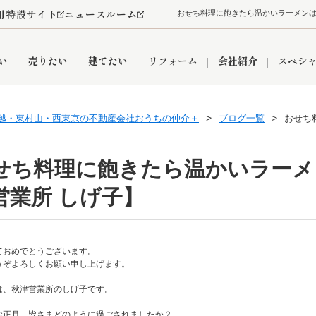
用特設サイト
ニュースルーム
い
売りたい
建てたい
リフォーム
会社紹介
スペシ
越・東村山・西東京の不動産会社おうちの仲介＋
ブログ一覧
おせち
情報
町名から探す
売却成功実績
売却査定依頼
おうちパークくらぶ
【埼玉】補助金・助成金
お客様の声
お気に入り
よくある質問
なんでもご相談
レンタルスペース
創業の想い
閲覧履歴
売却コラム
プライバシーポリシー
【東京】補助金・助成金
総合不動産の強み
期間限定キャン
検索履歴
査定依頼
せち料理に飽きたら温かいラーメ
営業所 しげ子】
件
営業所
産買取
リノベーション済み物件
空き家
入間営業所
リースバック
ひばりケ丘営業所
秋津営業所
ておめでとうございます。
うぞよろしくお願い申し上げます。
は、秋津営業所のしげ子です。
関
入間市
おうちパークグループの強み
8代疾病保証付き住宅ローン
狭山市
富士見市
団体信用保険
新座市
購入
清瀬
お正月、皆さまどのように過ごされましたか？