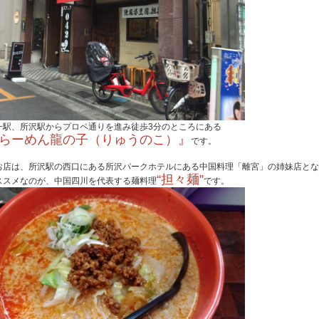
一駅、
所沢駅からプロペ通りを進み徒歩3分のところにある
らーめん龍の子（りゅうのこ）』
です。
お店は、
所沢駅の西口にある所沢パークホテルにある中国料理「離宮」
の姉妹店とな
“担々麺”
ススメなのが、中国四川を代表する麺料理
です。