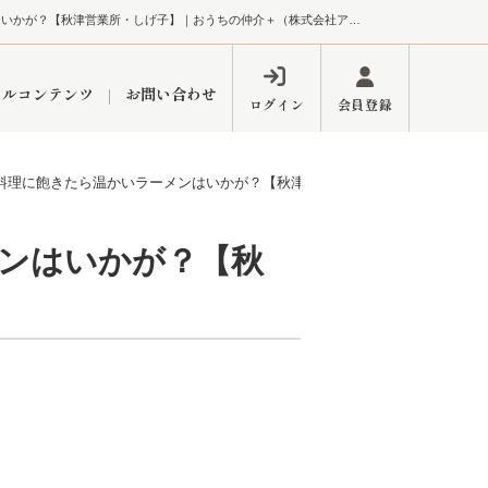
おせち料理に飽きたら温かいラーメンはいかが？【秋津営業所・しげ子】｜おうちの仲介＋（株式会社アークレスト）
ャルコンテンツ
お問い合わせ
ログイン
会員登録
料理に飽きたら温かいラーメンはいかが？【秋津営業所 しげ子】
ペーン
フォーム
インフォメーション
ブログ
ンはいかが？【秋
東久留米営業所
するメリット
市
練馬区