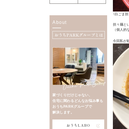
↑白ごま担
About
担々麺と
（個人的な
おうちPARKグループとは
今回私が
家づくりだけじゃない、
住宅に関わるどんなお悩み事も
おうちPARKグループで
解決します。
おうちLABO