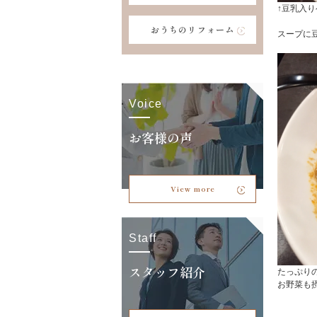
↑豆乳入り
おうちのリフォーム
スープに
Voice
お客様の声
View more
Staff
スタッフ紹介
たっぷり
お野菜も