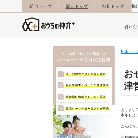
総合トップ
購入トップ
売却トップ
採
買いた
所沢・川
詳細条件から探す
不動産売却専門館
会社概要
不動産Q&A
ご来店予約
おうちLABO
おうちのリフォーム
スタッフ紹介
オンライン相談予約
マンションカタログ
建築事例
学区から探す
売却査定実績
リフォーム事例
採用
お
津
当社お預かり物件
相続
小手指営業所
住み替え
所沢営業所
グループ会社施工物
離婚
東所沢
不動
あけまし
本年もど
こんにち
今月の住宅ローン金利
西東京市
おうちLABO
東久留米市
おうちのリフォーム
当社提携金融機
東村山市
令和初の