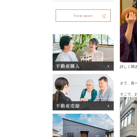
View more
不動産購入
詳しく聞
さて、
長
そこで、
不動産売却