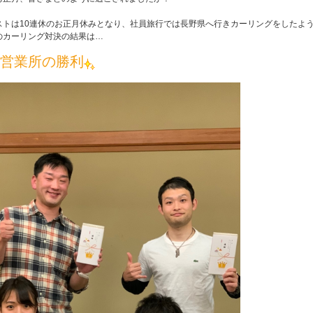
ストは10連休のお正月休みとなり、
社員旅行では長野県へ行きカーリングをしたよ
のカーリング対決の結果は…
山市
ふじみ野市
富士見市
志木市
新座市
朝霞市
営業所の勝利