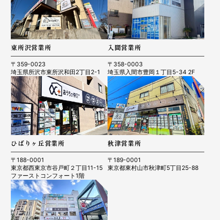
東所沢営業所
入間営業所
〒359-0023
〒358-0003
埼玉県所沢市東所沢和田2丁目2-1
埼玉県入間市豊岡１丁目5-34 2F
ひばりヶ丘営業所
秋津営業所
〒188-0001
〒189-0001
東京都西東京市谷戸町２丁目11-15
東京都東村山市秋津町5丁目25-88
ファーストコンフォート1階