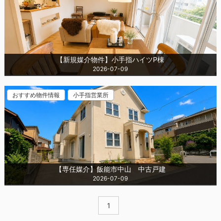
【新規媒介物件】小手指ハイツP棟
2026-07-09
おすすめ物件情報
小手指営業所
【専任媒介】飯能市中山 中古戸建
2026-07-09
1