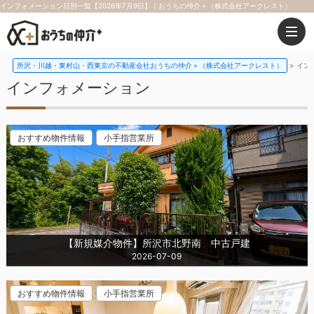
インフォメーション日別一覧【2026年7月9日】｜おうちの仲介＋（株式会社アークレスト）
所沢・川越・東村山・西東京の不動産会社おうちの仲介＋（株式会社アークレスト）
イン
インフォメーション
おすすめ物件情報
小手指営業所
【新規媒介物件】所沢市北野南 中古戸建
2026-07-09
おすすめ物件情報
小手指営業所