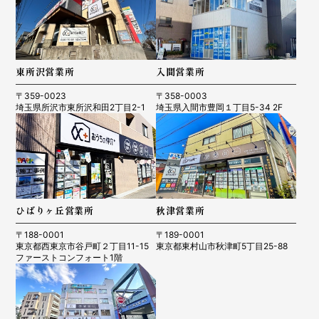
東所沢営業所
入間営業所
〒359-0023
〒358-0003
埼玉県所沢市東所沢和田2丁目2-1
埼玉県入間市豊岡１丁目5-34 2F
ひばりヶ丘営業所
秋津営業所
〒188-0001
〒189-0001
東京都西東京市谷戸町２丁目11-15
東京都東村山市秋津町5丁目25-88
ファーストコンフォート1階