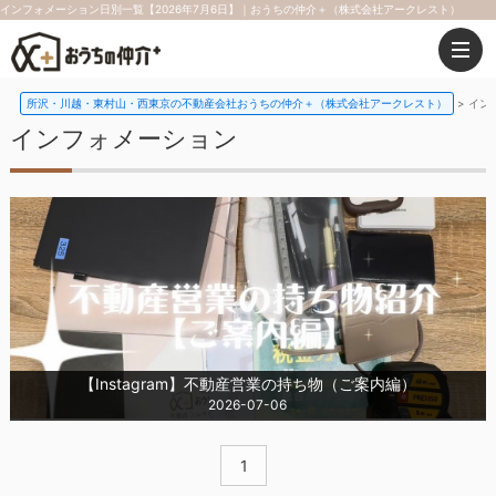
インフォメーション日別一覧【2026年7月6日】｜おうちの仲介＋（株式会社アークレスト）
所沢・川越・東村山・西東京の不動産会社おうちの仲介＋（株式会社アークレスト）
イン
インフォメーション
【Instagram】不動産営業の持ち物（ご案内編）
2026-07-06
1