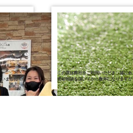
この度は弊社をご利用いただき、誠にあ
ざいました！
売却相談を頂いてから数年になります
となり本当に良
当初に比べ金額調整などたくさんのご協
無事成約することが出来ました！
お礼申し上げま
私としても嬉し