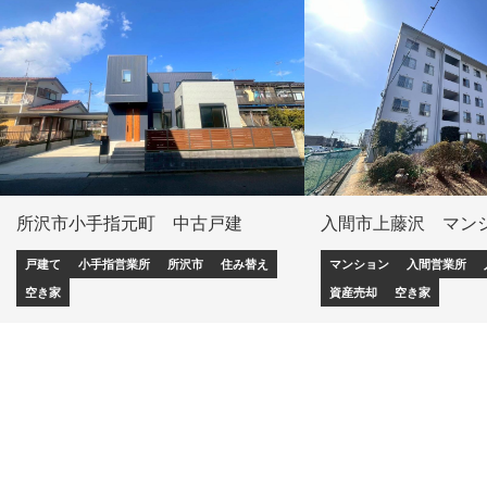
所沢市小手指元町 中古戸建
入間市上藤沢 マン
戸建て
小手指営業所
所沢市
住み替え
マンション
入間営業所
空き家
資産売却
空き家