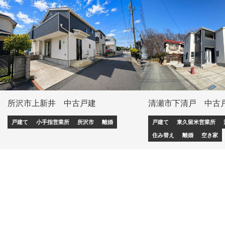
所沢市上新井 中古戸建
清瀬市下清戸 中古
戸建て
小手指営業所
所沢市
離婚
戸建て
東久留米営業所
住み替え
離婚
空き家