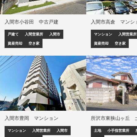
入間市小谷田 中古戸建
入間市高倉 マンシ
戸建て
入間営業所
入間市
マンション
入間営業所
資産売却
空き家
資産売却
空き家
入間市豊岡 マンション
所沢市東狭山ヶ丘 
マンション
入間営業所
入間市
土地
小手指営業所