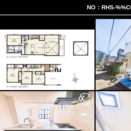
NO：RHS-%%