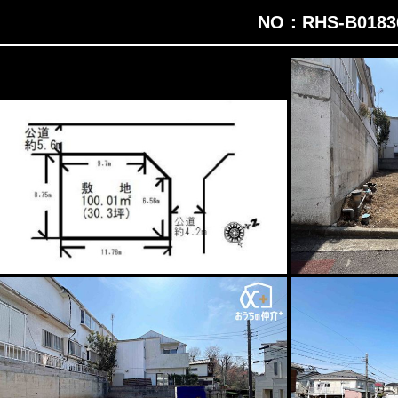
NO：RHS-B018